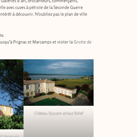
 Galeries d’art, brocanteurs, commerçants,
delle avec cuves à pétrole de la Seconde Guerre
érêt à découvrir. N’oubliez pas le plan de ville
te.
jusqu’à Prignac et Marcamps et visiter la
Grotte de
Château Eyquem ©Haut Relief
gCubzaguais