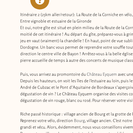
Itinéraire 2 (25km aller/retour): La Route de la Corniche en vélo
Entre vignoble et estuaire de la Gironde
Et oui, notre gîte est situé en plein milieu de la Route de la C
moitié de cet itinéraire ! Au départ du gîte, préparez-vous à gri
jeu en vaut (vraiment) la chandelle ! En haut, point de vue subl
Dordogne. Un banc vous permet de reprendre votre souffle tout 
direction le centre ville de Bayon ! Arrêtez-vous à la belle égl
pierre accueille de temps à autre des concerts de musique clas
Puis, vous arrivez au promontoire du
Château Eyquem
avec une 
Depuis les hauteurs, on voit les îles de l’estuaire au loin, pui
André de Cubzac et le Pont d’Aquitaine de Bordeaux s’aperçoive
dégustation de vin ? Le Château Eyquem organise des visites co
dégustation de vin rouge, blanc ou rosé. Pour réserver votre visi
Riche passé historique : village ancien de Bourg et la grotte de 
Reprenez votre vélo, direction
Bourg
, village ancien. C’est notr
grandi et vécu. Alors, évidemment, nous vous conseillons vivement