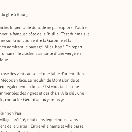
, du gîte à Bourg
orniche. Impensable donc de ne pas explorer l’autre
mper la fameuse côte de la Reuille. C’est dur mais le
ime sur la jonction entre la Garonne et la
en admirant le paysage. Allez, hop ! On repart,
ise romane : le clocher surmonté d’une vierge en
sique.
rose des vents au sol et une table d’orientation.
s le Médoc en face. Le moulin de Montalon de St
nt également au loin… Et si vous faisiez une
mmentées des vignes et des chais. A la clé : une
te, contactez Gérard au 06 51 01 06 94.
Pair non Pair
e village préféré, celui dans lequel nous avons
 de le visiter ! Entre ville haute et ville basse,