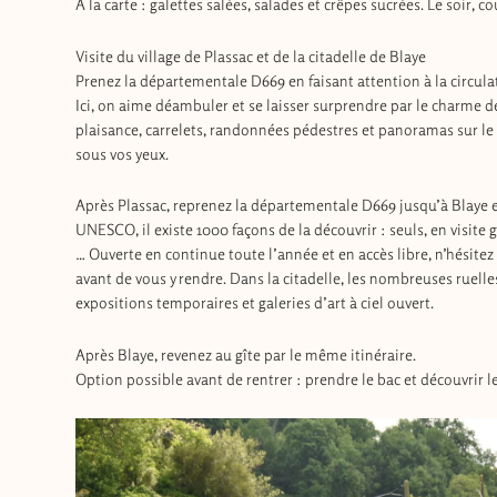
A la carte : galettes salées, salades et crêpes sucrées. Le soir, co
Visite du village de Plassac et de la citadelle de Blaye
Prenez la départementale D669 en faisant attention à la circula
Ici, on aime déambuler et se laisser surprendre par le charme de
plaisance, carrelets, randonnées pédestres et panoramas sur le
sous vos yeux.
Après Plassac, reprenez la départementale D669 jusqu’à Blaye 
UNESCO, il existe 1000 façons de la découvrir : seuls, en visite g
… Ouverte en continue toute l’année et en accès libre, n’hésitez 
avant de vous y rendre. Dans la citadelle, les nombreuses ruell
expositions temporaires et galeries d’art à ciel ouvert.
Après Blaye, revenez au gîte par le même itinéraire.
Option possible avant de rentrer : prendre le bac et découvrir l