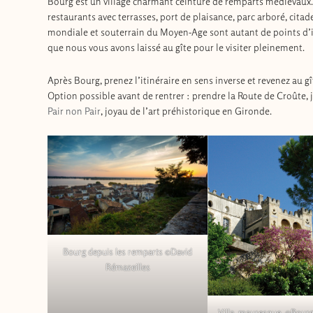
Bourg est un village charmant ceinturé de remparts médiévaux.
restaurants avec terrasses, port de plaisance, parc arboré, cita
mondiale et souterrain du Moyen-Age sont autant de points d’int
que nous vous avons laissé au gîte pour le visiter pleinement.
Après Bourg, prenez l’itinéraire en sens inverse et revenez au gî
Option possible avant de rentrer : prendre la Route de Croûte, 
Pair non Pair
, joyau de l’art préhistorique en Gironde.
Bourg depuis les remparts ©David
Rémazeilles
Villa_mauresque_©Bour